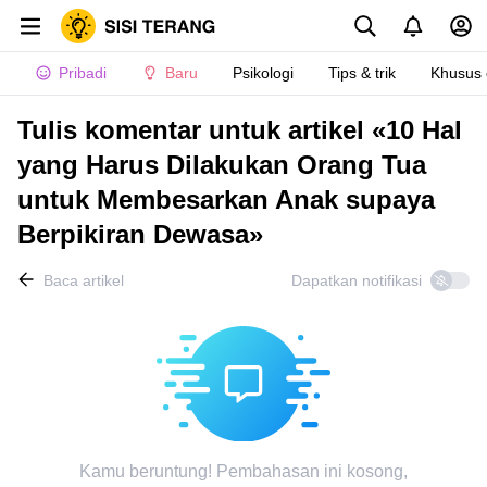
Pribadi
Baru
Psikologi
Tips & trik
Khusus
Tulis komentar untuk artikel «10 Hal
yang Harus Dilakukan Orang Tua
untuk Membesarkan Anak supaya
Berpikiran Dewasa»
Baca artikel
Dapatkan notifikasi
Kamu beruntung! Pembahasan ini kosong,