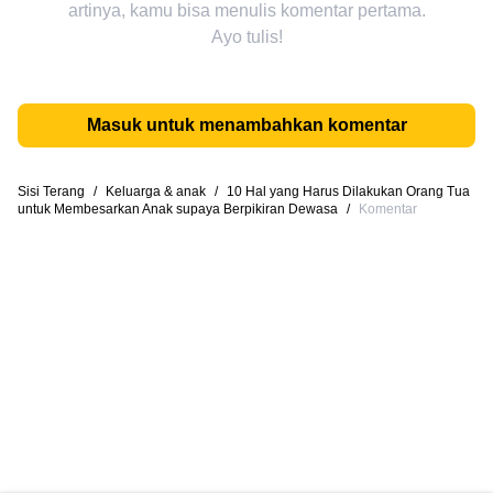
artinya, kamu bisa menulis komentar pertama.
Ayo tulis!
Masuk untuk menambahkan komentar
Sisi Terang
/
Keluarga & anak
/
10 Hal yang Harus Dilakukan Orang Tua
untuk Membesarkan Anak supaya Berpikiran Dewasa
/
Komentar