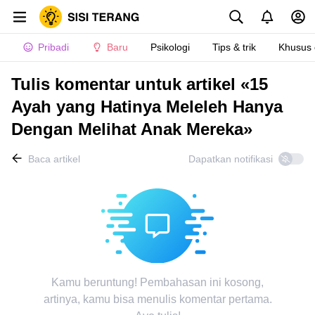
Pribadi
Baru
Psikologi
Tips & trik
Khusus
Tulis komentar untuk artikel «15
Ayah yang Hatinya Meleleh Hanya
Dengan Melihat Anak Mereka»
Baca artikel
Dapatkan notifikasi
Kamu beruntung! Pembahasan ini kosong,
artinya, kamu bisa menulis komentar pertama.