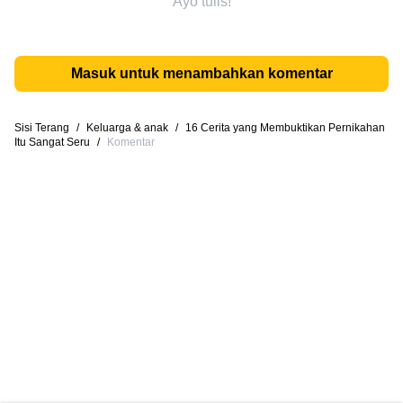
Ayo tulis!
Masuk untuk menambahkan komentar
Sisi Terang
/
Keluarga & anak
/
16 Cerita yang Membuktikan Pernikahan
Itu Sangat Seru
/
Komentar