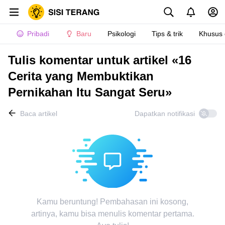
Pribadi
Baru
Psikologi
Tips & trik
Khusus
Tulis komentar untuk artikel «16
Cerita yang Membuktikan
Pernikahan Itu Sangat Seru»
Baca artikel
Dapatkan notifikasi
Kamu beruntung! Pembahasan ini kosong,
artinya, kamu bisa menulis komentar pertama.