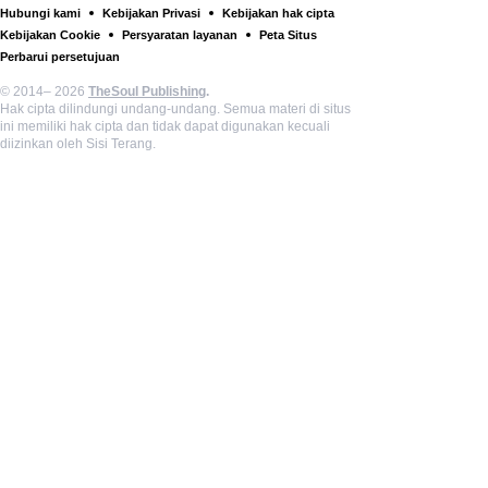
Hubungi kami
Kebijakan Privasi
Kebijakan hak cipta
Kebijakan Cookie
Persyaratan layanan
Peta Situs
Perbarui persetujuan
© 2014– 2026
TheSoul Publishing
.
Hak cipta dilindungi undang-undang. Semua materi di situs
ini memiliki hak cipta dan tidak dapat digunakan kecuali
diizinkan oleh Sisi Terang.