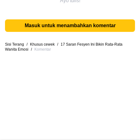
Ayo tulis!
Masuk untuk menambahkan komentar
Sisi Terang
/
Khusus cewek
/
17 Saran Fesyen Ini Bikin Rata-Rata
Wanita Emosi
/
Komentar