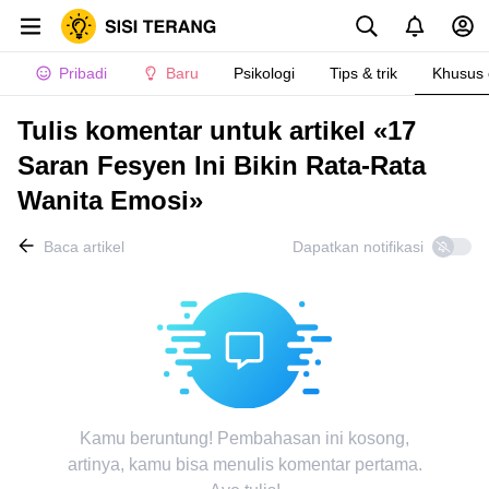
Pribadi
Baru
Psikologi
Tips & trik
Khusus
Tulis komentar untuk artikel «17
Saran Fesyen Ini Bikin Rata-Rata
Wanita Emosi»
Baca artikel
Dapatkan notifikasi
Kamu beruntung! Pembahasan ini kosong,
artinya, kamu bisa menulis komentar pertama.