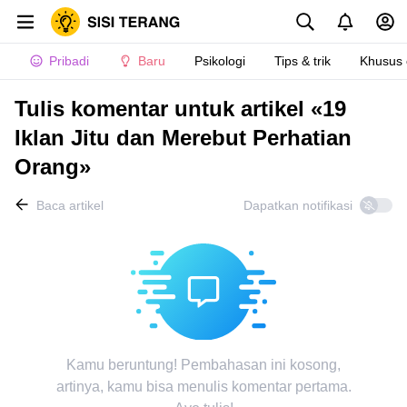
Pribadi
Baru
Psikologi
Tips & trik
Khusus
Tulis komentar untuk artikel «19
Iklan Jitu dan Merebut Perhatian
Orang»
Baca artikel
Dapatkan notifikasi
Kamu beruntung! Pembahasan ini kosong,
artinya, kamu bisa menulis komentar pertama.