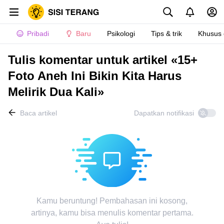
Pribadi
Baru
Psikologi
Tips & trik
Khusus
Tulis komentar untuk artikel «15+
Foto Aneh Ini Bikin Kita Harus
Melirik Dua Kali»
Baca artikel
Dapatkan notifikasi
Kamu beruntung! Pembahasan ini kosong,
artinya, kamu bisa menulis komentar pertama.