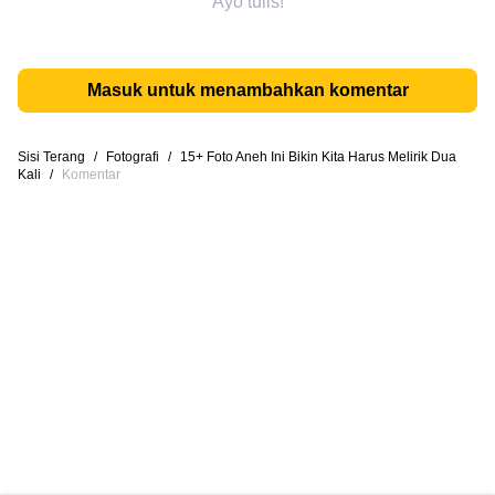
Ayo tulis!
Masuk untuk menambahkan komentar
Sisi Terang
/
Fotografi
/
15+ Foto Aneh Ini Bikin Kita Harus Melirik Dua
Kali
/
Komentar