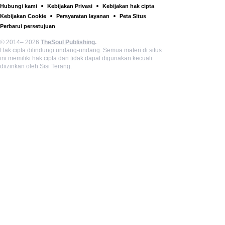
Hubungi kami
Kebijakan Privasi
Kebijakan hak cipta
Kebijakan Cookie
Persyaratan layanan
Peta Situs
Perbarui persetujuan
© 2014– 2026
TheSoul Publishing
.
Hak cipta dilindungi undang-undang. Semua materi di situs
ini memiliki hak cipta dan tidak dapat digunakan kecuali
diizinkan oleh Sisi Terang.