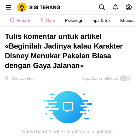
Pribadi
Baru
Psikologi
Tips & trik
Khusus
Tulis komentar untuk artikel
«Beginilah Jadinya kalau Karakter
Disney Menukar Pakaian Biasa
dengan Gaya Jalanan»
Baca artikel
Dapatkan notifikasi
Kamu beruntung! Pembahasan ini kosong,