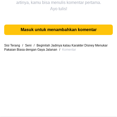
artinya, kamu bisa menulis komentar pertama.
Ayo tulis!
Masuk untuk menambahkan komentar
Sisi Terang
/
Seni
/
Beginilah Jadinya kalau Karakter Disney Menukar
Pakaian Biasa dengan Gaya Jalanan
/
Komentar