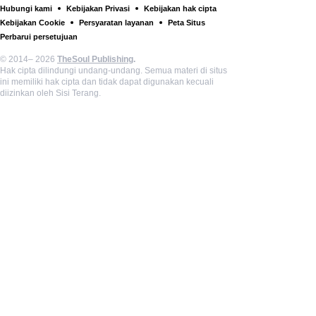
Hubungi kami
Kebijakan Privasi
Kebijakan hak cipta
Kebijakan Cookie
Persyaratan layanan
Peta Situs
Perbarui persetujuan
© 2014– 2026
TheSoul Publishing
.
Hak cipta dilindungi undang-undang. Semua materi di situs
ini memiliki hak cipta dan tidak dapat digunakan kecuali
diizinkan oleh Sisi Terang.