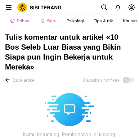
Pribadi
Baru
Psikologi
Tips & trik
Khusus
Tulis komentar untuk artikel «10
Bos Seleb Luar Biasa yang Bikin
Siapa pun Ingin Bekerja untuk
Mereka»
Baca artikel
Dapatkan notifikasi
Kamu beruntung! Pembahasan ini kosong,