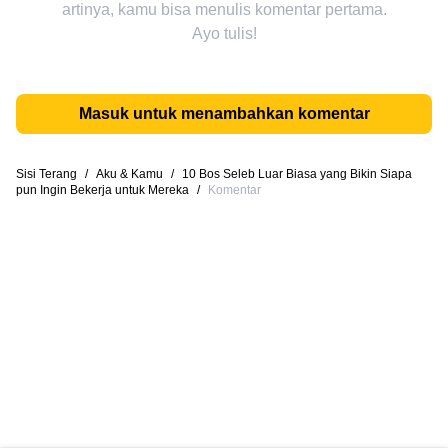
artinya, kamu bisa menulis komentar pertama.
Ayo tulis!
Masuk untuk menambahkan komentar
Sisi Terang
/
Aku & Kamu
/
10 Bos Seleb Luar Biasa yang Bikin Siapa
pun Ingin Bekerja untuk Mereka
/
Komentar