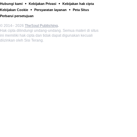
Hubungi kami
Kebijakan Privasi
Kebijakan hak cipta
Kebijakan Cookie
Persyaratan layanan
Peta Situs
Perbarui persetujuan
© 2014– 2026
TheSoul Publishing
.
Hak cipta dilindungi undang-undang. Semua materi di situs
ini memiliki hak cipta dan tidak dapat digunakan kecuali
diizinkan oleh Sisi Terang.