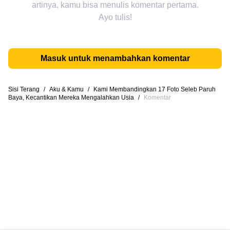
artinya, kamu bisa menulis komentar pertama.
Ayo tulis!
Masuk untuk menambahkan komentar
Sisi Terang
/
Aku & Kamu
/
Kami Membandingkan 17 Foto Seleb Paruh
Baya, Kecantikan Mereka Mengalahkan Usia
/
Komentar