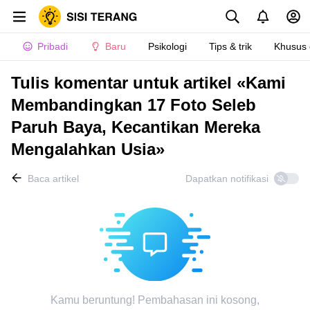
Pribadi
Baru
Psikologi
Tips & trik
Khusus
Tulis komentar untuk artikel «Kami
Membandingkan 17 Foto Seleb
Paruh Baya, Kecantikan Mereka
Mengalahkan Usia»
Baca artikel
Dapatkan notifikasi
Kamu beruntung! Pembahasan ini kosong,