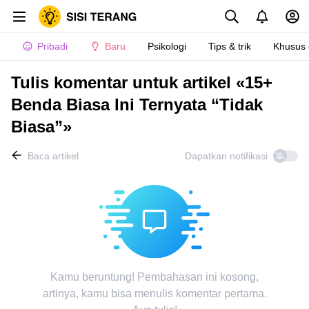
Pribadi
Baru
Psikologi
Tips & trik
Khusus
Tulis komentar untuk artikel «15+
Benda Biasa Ini Ternyata “Tidak
Biasa”»
Baca artikel
Dapatkan notifikasi
Kamu beruntung! Pembahasan ini kosong,
artinya, kamu bisa menulis komentar pertama.