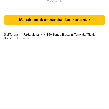
Ayo tulis!
Masuk untuk menambahkan komentar
Sisi Terang
/
Fakta Menarik
/
15+ Benda Biasa Ini Ternyata “Tidak
Biasa”
/
Komentar