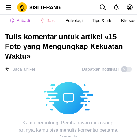
Pribadi
Baru
Psikologi
Tips & trik
Khusus
Tulis komentar untuk artikel «15
Foto yang Mengungkap Kekuatan
Waktu»
Baca artikel
Dapatkan notifikasi
Kamu beruntung! Pembahasan ini kosong,
artinya, kamu bisa menulis komentar pertama.