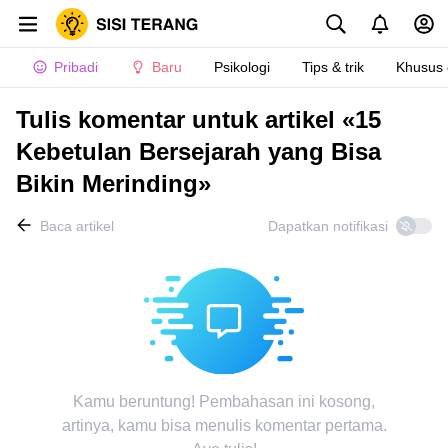
Pribadi
Baru
Psikologi
Tips & trik
Khusus
Tulis komentar untuk artikel «15
Kebetulan Bersejarah yang Bisa
Bikin Merinding»
Baca artikel
Dapatkan notifikasi
Kamu beruntung! Pembahasan ini kosong,
artinya, kamu bisa menulis komentar pertama.