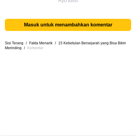
Ayo tulis!
Masuk untuk menambahkan komentar
Sisi Terang
/
Fakta Menarik
/
15 Kebetulan Bersejarah yang Bisa Bikin
Merinding
/
Komentar