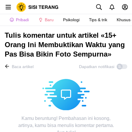
Pribadi
Baru
Psikologi
Tips & trik
Khusus
Tulis komentar untuk artikel «15+
Orang Ini Membuktikan Waktu yang
Pas Bisa Bikin Foto Sempurna»
Baca artikel
Dapatkan notifikasi
Kamu beruntung! Pembahasan ini kosong,
artinya, kamu bisa menulis komentar pertama.