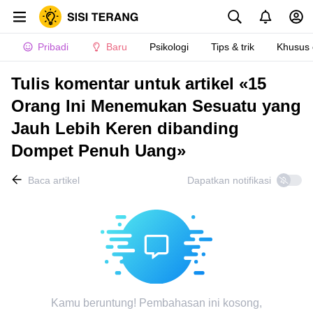
Pribadi
Baru
Psikologi
Tips & trik
Khusus
Tulis komentar untuk artikel «15
Orang Ini Menemukan Sesuatu yang
Jauh Lebih Keren dibanding
Dompet Penuh Uang»
Baca artikel
Dapatkan notifikasi
Kamu beruntung! Pembahasan ini kosong,