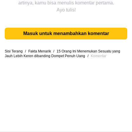
artinya, kamu bisa menulis komentar pertama.
Ayo tulis!
Masuk untuk menambahkan komentar
Sisi Terang
/
Fakta Menarik
/
15 Orang Ini Menemukan Sesuatu yang
Jauh Lebih Keren dibanding Dompet Penuh Uang
/
Komentar