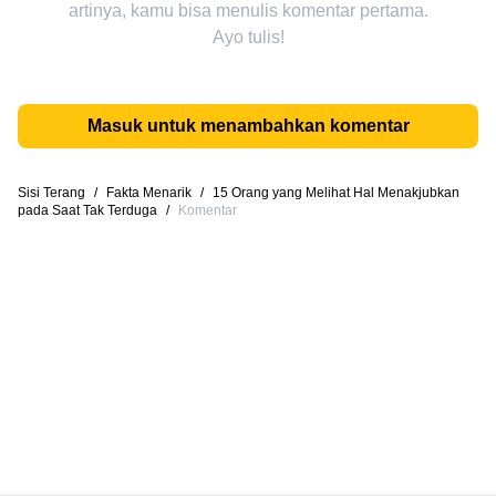
artinya, kamu bisa menulis komentar pertama.
Ayo tulis!
Masuk untuk menambahkan komentar
Sisi Terang
/
Fakta Menarik
/
15 Orang yang Melihat Hal Menakjubkan
pada Saat Tak Terduga
/
Komentar