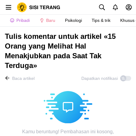
Pribadi
Baru
Psikologi
Tips & trik
Khusus
Tulis komentar untuk artikel «15
Orang yang Melihat Hal
Menakjubkan pada Saat Tak
Terduga»
Baca artikel
Dapatkan notifikasi
Kamu beruntung! Pembahasan ini kosong,