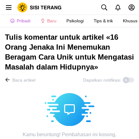
Pribadi
Baru
Psikologi
Tips & trik
Khusus
Tulis komentar untuk artikel «16
Orang Jenaka Ini Menemukan
Beragam Cara Unik untuk Mengatasi
Masalah dalam Hidupnya»
Baca artikel
Dapatkan notifikasi
Kamu beruntung! Pembahasan ini kosong,