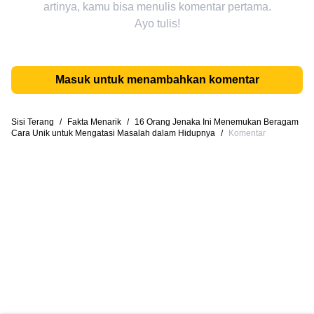
artinya, kamu bisa menulis komentar pertama.
Ayo tulis!
Masuk untuk menambahkan komentar
Sisi Terang
/
Fakta Menarik
/
16 Orang Jenaka Ini Menemukan Beragam
Cara Unik untuk Mengatasi Masalah dalam Hidupnya
/
Komentar