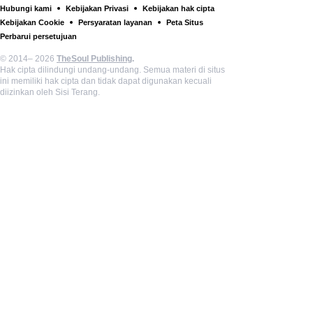
Hubungi kami
Kebijakan Privasi
Kebijakan hak cipta
Kebijakan Cookie
Persyaratan layanan
Peta Situs
Perbarui persetujuan
© 2014– 2026
TheSoul Publishing
.
Hak cipta dilindungi undang-undang. Semua materi di situs
ini memiliki hak cipta dan tidak dapat digunakan kecuali
diizinkan oleh Sisi Terang.