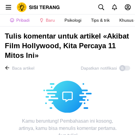
Pribadi
Baru
Psikologi
Tips & trik
Khusus
Tulis komentar untuk artikel «Akibat
Film Hollywood, Kita Percaya 11
Mitos Ini»
Baca artikel
Dapatkan notifikasi
Kamu beruntung! Pembahasan ini kosong,
artinya, kamu bisa menulis komentar pertama.