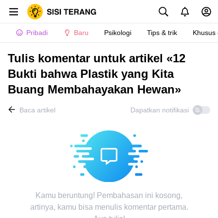
Pribadi
Baru
Psikologi
Tips & trik
Khusus
Tulis komentar untuk artikel «12
Bukti bahwa Plastik yang Kita
Buang Membahayakan Hewan»
Baca artikel
Dapatkan notifikasi
Kamu beruntung! Pembahasan ini kosong,
artinya, kamu bisa menulis komentar pertama.