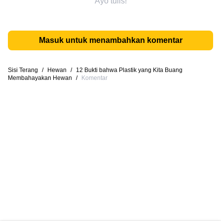
Ayo tulis!
Masuk untuk menambahkan komentar
Sisi Terang
/
Hewan
/
12 Bukti bahwa Plastik yang Kita Buang
Membahayakan Hewan
/
Komentar