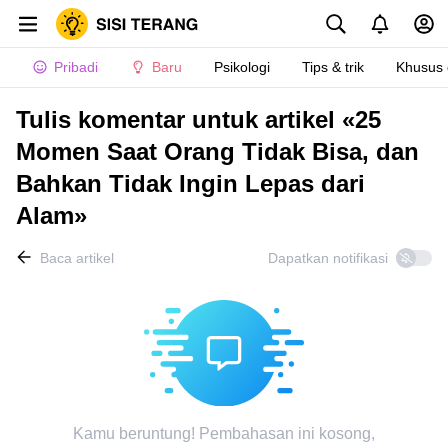
Pribadi
Baru
Psikologi
Tips & trik
Khusus
Tulis komentar untuk artikel «25
Momen Saat Orang Tidak Bisa, dan
Bahkan Tidak Ingin Lepas dari
Alam»
Baca artikel
Dapatkan notifikasi
Kamu beruntung! Pembahasan ini kosong,