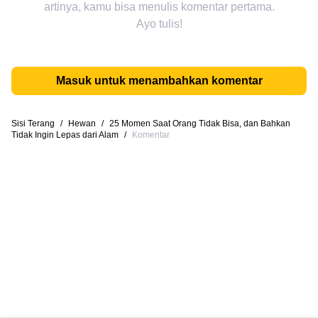
artinya, kamu bisa menulis komentar pertama.
Ayo tulis!
Masuk untuk menambahkan komentar
Sisi Terang
/
Hewan
/
25 Momen Saat Orang Tidak Bisa, dan Bahkan
Tidak Ingin Lepas dari Alam
/
Komentar