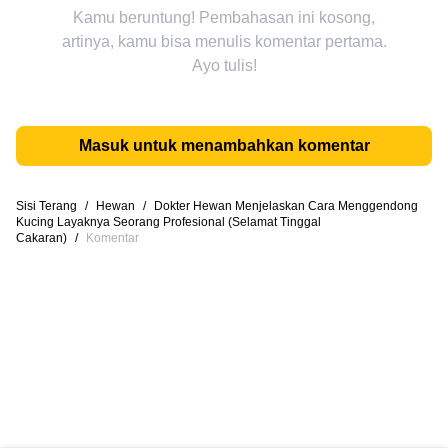
Kamu beruntung! Pembahasan ini kosong,
artinya, kamu bisa menulis komentar pertama.
Ayo tulis!
Masuk untuk menambahkan komentar
Sisi Terang
/
Hewan
/
Dokter Hewan Menjelaskan Cara Menggendong
Kucing Layaknya Seorang Profesional (Selamat Tinggal
Cakaran)
/
Komentar