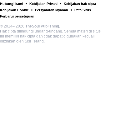
Hubungi kami
Kebijakan Privasi
Kebijakan hak cipta
Kebijakan Cookie
Persyaratan layanan
Peta Situs
Perbarui persetujuan
© 2014– 2026
TheSoul Publishing
.
Hak cipta dilindungi undang-undang. Semua materi di situs
ini memiliki hak cipta dan tidak dapat digunakan kecuali
diizinkan oleh Sisi Terang.