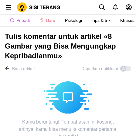
Pribadi
Baru
Psikologi
Tips & trik
Khusus
Tulis komentar untuk artikel «8
Gambar yang Bisa Mengungkap
Kepribadianmu»
Baca artikel
Dapatkan notifikasi
Kamu beruntung! Pembahasan ini kosong,
artinya, kamu bisa menulis komentar pertama.