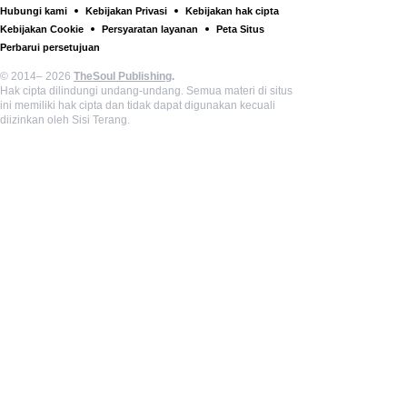
Hubungi kami
Kebijakan Privasi
Kebijakan hak cipta
Kebijakan Cookie
Persyaratan layanan
Peta Situs
Perbarui persetujuan
© 2014– 2026
TheSoul Publishing
.
Hak cipta dilindungi undang-undang. Semua materi di situs
ini memiliki hak cipta dan tidak dapat digunakan kecuali
diizinkan oleh Sisi Terang.