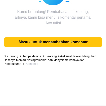
Kamu beruntung! Pembahasan ini kosong,
artinya, kamu bisa menulis komentar pertama.
Ayo tulis!
Masuk untuk menambahkan komentar
Sisi Terang
/
Tempat-tempa
/
Seorang Kakek Asal Taiwan Mengubah
Desanya Menjadi ’Instagramable’ dan Menyelamatkannya dari
Penggusuran
/
Komentar