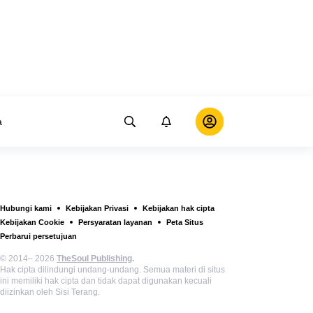
a
Hubungi kami
Kebijakan Privasi
Kebijakan hak cipta
Kebijakan Cookie
Persyaratan layanan
Peta Situs
Perbarui persetujuan
© 2014– 2026
TheSoul Publishing
.
Hak cipta dilindungi undang-undang. Semua materi di situs
ini memiliki hak cipta dan tidak dapat digunakan kecuali
diizinkan oleh Sisi Terang.