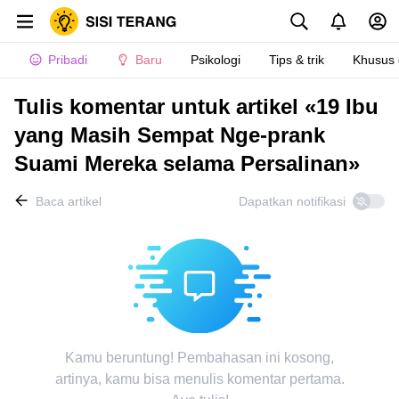
Pribadi
Baru
Psikologi
Tips & trik
Khusus
Tulis komentar untuk artikel «19 Ibu
yang Masih Sempat Nge-prank
Suami Mereka selama Persalinan»
Baca artikel
Dapatkan notifikasi
Kamu beruntung! Pembahasan ini kosong,
artinya, kamu bisa menulis komentar pertama.