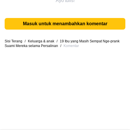
Ayo tulis!
Masuk untuk menambahkan komentar
Sisi Terang
/
Keluarga & anak
/
19 Ibu yang Masih Sempat Nge-prank
Suami Mereka selama Persalinan
/
Komentar