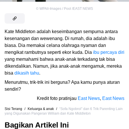
©
WPA/i-Images / Pool /EAST NEWS
Kate Middleton adalah keseimbangan sempurna antara
kesenangan dan wewenang. Di rumah, dia adalah ibu
biasa. Dia memakai celana olahraga nyaman dan
mengikat rambutnya seperti ekor kuda. Dia
ibu percaya diri
yang memahami bahwa anak-anak terkadang tak bisa
dikendalikan. Namun, jika anak-anak mengamuk, mereka
bisa
dikasih tahu
.
Menurutmu, trik-trik ini berguna? Apa kamu punya aturan
sendiri?
Kredit foto pratinjau
East News
,
East News
Sisi Terang
/
Keluarga & anak
/
“Sofa Ngobrol” dan 6 Trik Parenting Lain
yang Digunakan Pangeran William dan Kate Middleton
Bagikan Artikel Ini