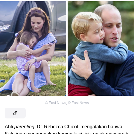
©
East News
,
©
East News
Ahli
parenting,
Dr. Rebecca Chicot, mengatakan bahwa
Kate juga menggunakan komunikasi fisik untuk mencegah