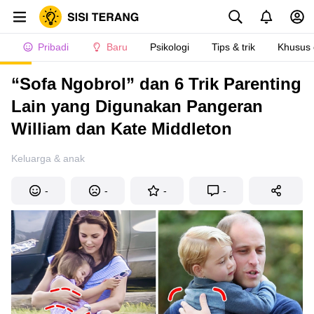
Pribadi
Baru
Psikologi
Tips & trik
Khusus
“Sofa Ngobrol” dan 6 Trik Parenting
Lain yang Digunakan Pangeran
William dan Kate Middleton
Keluarga & anak
-
-
-
-