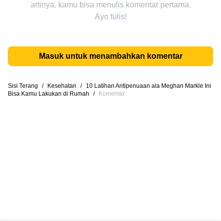
artinya, kamu bisa menulis komentar pertama.
Ayo tulis!
Masuk untuk menambahkan komentar
Sisi Terang
/
Kesehatan
/
10 Latihan Antipenuaan ala Meghan Markle Ini
Bisa Kamu Lakukan di Rumah
/
Komentar