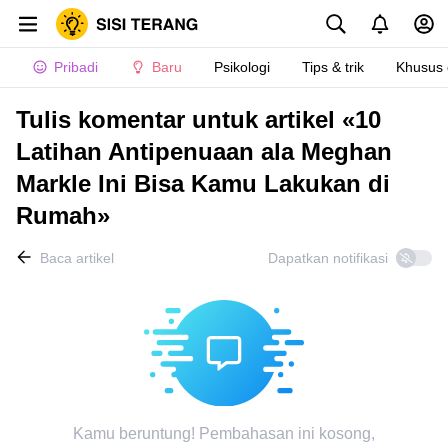
Pribadi
Baru
Psikologi
Tips & trik
Khusus
Tulis komentar untuk artikel «10
Latihan Antipenuaan ala Meghan
Markle Ini Bisa Kamu Lakukan di
Rumah»
Baca artikel
Dapatkan notifikasi
Kamu beruntung! Pembahasan ini kosong,