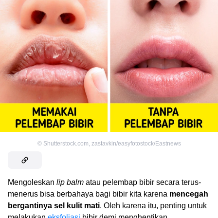
©
Shutterstock.com
,
zastavkin/easyfotostock/Eastnews
Mengoleskan
lip balm
atau pelembap bibir secara terus-
menerus bisa berbahaya bagi bibir kita karena
mencegah
bergantinya sel kulit mati
. Oleh karena itu, penting untuk
melakukan
eksfoliasi
bibir demi menghentikan