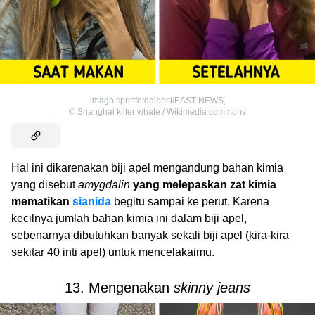
imago sportfotodienst/EAST NEWS
,
©
Shanghai killer whale / Wikimedia commons
Hal ini dikarenakan biji apel mengandung bahan kimia
yang disebut
amygdalin
yang melepaskan zat kimia
mematikan
sianida
begitu sampai ke perut. Karena
kecilnya jumlah bahan kimia ini dalam biji apel,
sebenarnya dibutuhkan banyak sekali biji apel (kira-kira
sekitar 40 inti apel) untuk mencelakaimu.
13. Mengenakan
skinny jeans