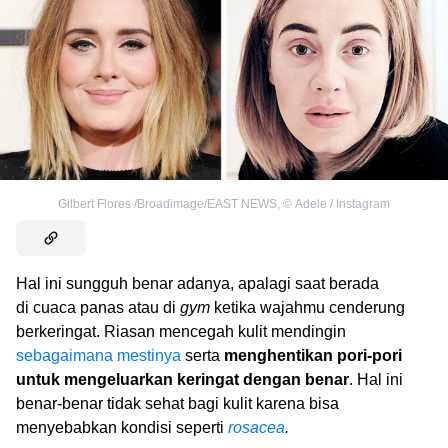
Gilbert Flores /Broadimage/EAST NEWS
,
©
Adele / Instagram
Hal ini sungguh benar adanya, apalagi saat berada
di cuaca panas atau di
gym
ketika wajahmu cenderung
berkeringat. Riasan mencegah kulit mendingin
sebagaimana mestinya
serta
menghentikan pori-pori
untuk mengeluarkan keringat dengan benar
. Hal ini
benar-benar tidak sehat bagi kulit karena bisa
menyebabkan kondisi seperti
rosacea
.