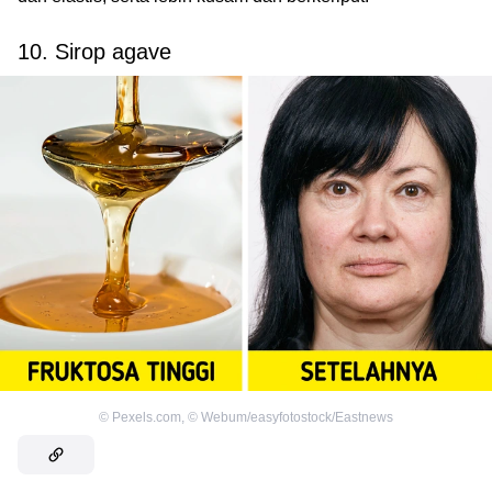
10. Sirop agave
©
Pexels.com
,
©
Webum/easyfotostock/Eastnews