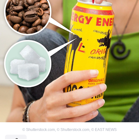
©
Shutterstock.com
,
©
Shutterstock.com
,
©
EAST NEWS