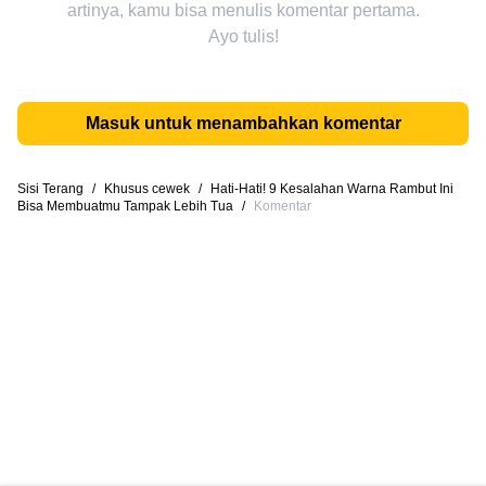
artinya, kamu bisa menulis komentar pertama.
Ayo tulis!
Masuk untuk menambahkan komentar
Sisi Terang
/
Khusus cewek
/
Hati-Hati! 9 Kesalahan Warna Rambut Ini
Bisa Membuatmu Tampak Lebih Tua
/
Komentar