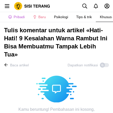
Pribadi
Baru
Psikologi
Tips & trik
Khusus
Tulis komentar untuk artikel «Hati-
Hati! 9 Kesalahan Warna Rambut Ini
Bisa Membuatmu Tampak Lebih
Tua»
Baca artikel
Dapatkan notifikasi
Kamu beruntung! Pembahasan ini kosong,