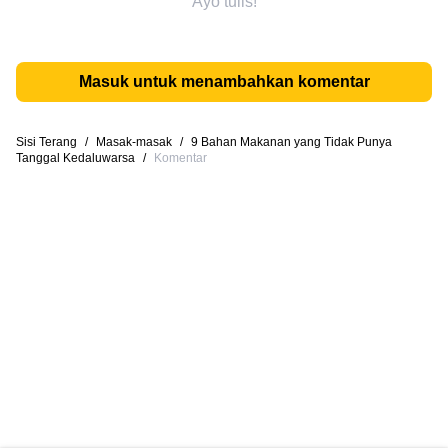
Ayo tulis!
Masuk untuk menambahkan komentar
Sisi Terang
/
Masak-masak
/
9 Bahan Makanan yang Tidak Punya
Tanggal Kedaluwarsa
/
Komentar