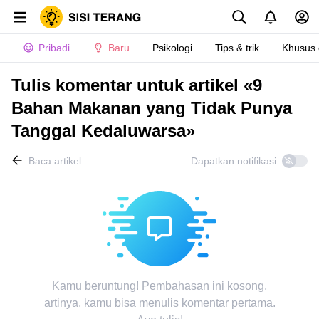
Pribadi
Baru
Psikologi
Tips & trik
Khusus
Tulis komentar untuk artikel «9
Bahan Makanan yang Tidak Punya
Tanggal Kedaluwarsa»
Baca artikel
Dapatkan notifikasi
Kamu beruntung! Pembahasan ini kosong,
artinya, kamu bisa menulis komentar pertama.