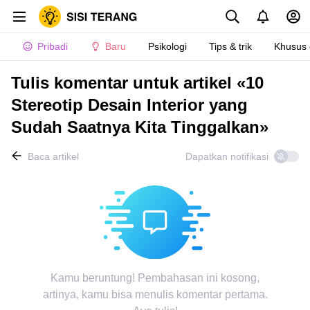
Pribadi
Baru
Psikologi
Tips & trik
Khusus
Tulis komentar untuk artikel «10
Stereotip Desain Interior yang
Sudah Saatnya Kita Tinggalkan»
Baca artikel
Dapatkan notifikasi
Kamu beruntung! Pembahasan ini kosong,
artinya, kamu bisa menulis komentar pertama.