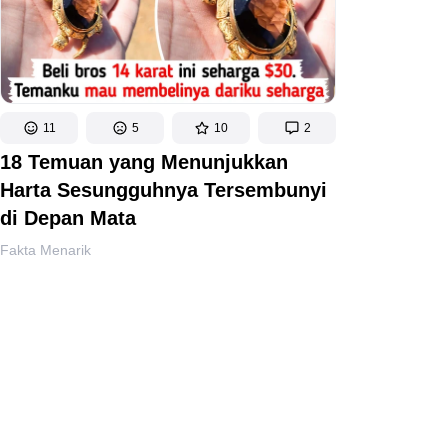
11
5
10
2
18 Temuan yang Menunjukkan
Harta Sesungguhnya Tersembunyi
di Depan Mata
Fakta Menarik