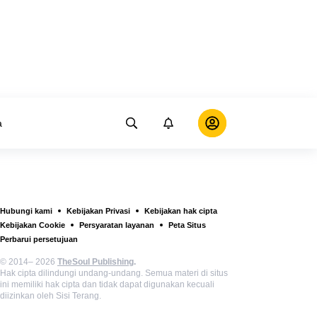
a
Hubungi kami
Kebijakan Privasi
Kebijakan hak cipta
Kebijakan Cookie
Persyaratan layanan
Peta Situs
Perbarui persetujuan
© 2014– 2026
TheSoul Publishing
.
Hak cipta dilindungi undang-undang. Semua materi di situs
ini memiliki hak cipta dan tidak dapat digunakan kecuali
diizinkan oleh Sisi Terang.