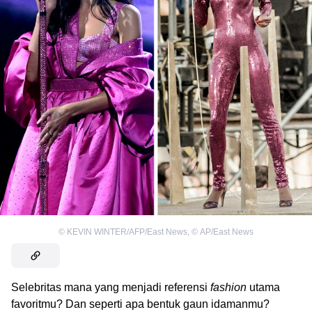
©
KEVIN WINTER/AFP/East News
,
©
AP/East News
Selebritas mana yang menjadi referensi
fashion
utama
favoritmu? Dan seperti apa bentuk gaun idamanmu?