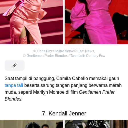
©
Chris Pizzello/Invision/AP/East News
,
©
Gentlemen Prefer Blondes / Twentieth Century Fox
Saat tampil di panggung, Camila Cabello memakai gaun
tanpa tali
beserta sarung tangan panjang berwarna merah
muda, seperti Marilyn Monroe di film
Gentlemen Prefer
Blondes.
7. Kendall Jenner