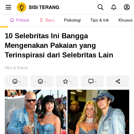
Pribadi
Baru
Psikologi
Tips & trik
Khusus
10 Selebritas Ini Bangga
Mengenakan Pakaian yang
Terinspirasi dari Selebritas Lain
Aku & Kamu
-
-
-
-