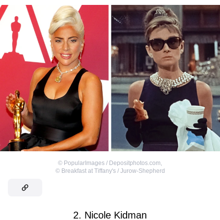
©
PopularImages / Depositphotos.com
,
©
Breakfast at Tiffany's / Jurow-Shepherd
2. Nicole Kidman