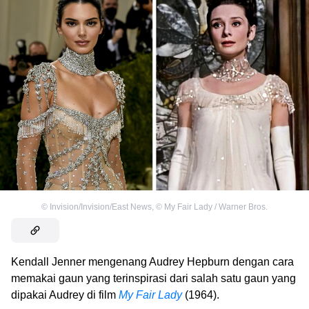
©
Invision/Invision/East News
,
©
My Fair Lady / Warner Bros.
Kendall Jenner mengenang Audrey Hepburn dengan cara
memakai gaun yang terinspirasi dari salah satu gaun yang
dipakai Audrey di film
My Fair Lady
(1964).