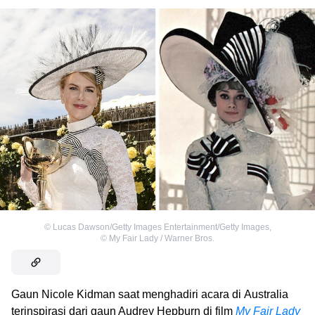
©
Lucas Dawson/Getty Images Entertainment/Getty Images
,
©
My Fair Lady / Warner Bros.
Gaun Nicole Kidman saat menghadiri acara di Australia
terinspirasi dari gaun Audrey Hepburn di film
My Fair Lady