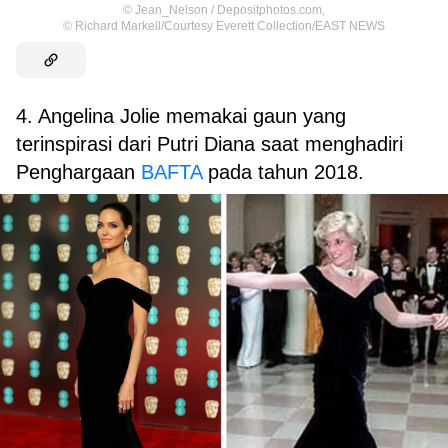
©
Jean_Nelson / Depositphotos.com
,
©
Richard Markell/Courtesy Everett Collection/EAST NEWS
4. Angelina Jolie memakai gaun yang
terinspirasi dari Putri Diana saat menghadiri
Penghargaan
BAFTA
pada tahun 2018.