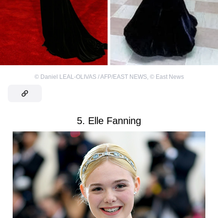
©
Daniel LEAL-OLIVAS / AFP/EAST NEWS
,
©
East News
5. Elle Fanning