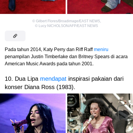
©
Gilbert Flores/Broadimage/EAST NEWS
,
©
Lucy NICHOLSON/AFP/EAST NEWS
Pada tahun 2014, Katy Perry dan Riff Raff
meniru
penampilan Justin Timberlake dan Britney Spears di acara
American Music Awards pada tahun 2001.
10. Dua Lipa
mendapat
inspirasi pakaian dari
konser Diana Ross (1983).