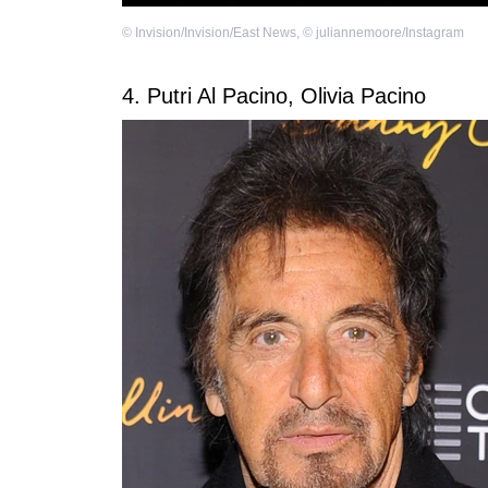
©
Invision/Invision/East News
,
©
juliannemoore/Instagram
4. Putri Al Pacino, Olivia Pacino