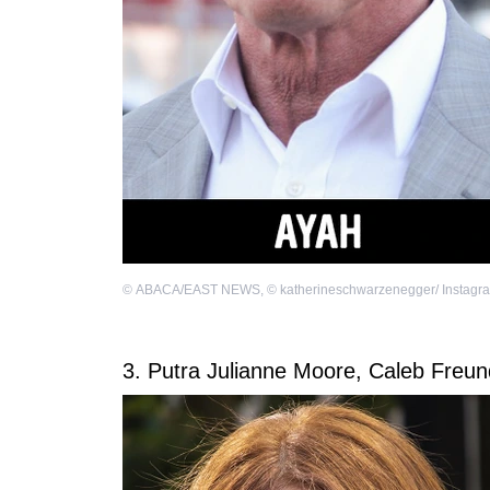
©
ABACA/EAST NEWS
,
©
katherineschwarzenegger/ Instagr
3. Putra Julianne Moore, Caleb Freun