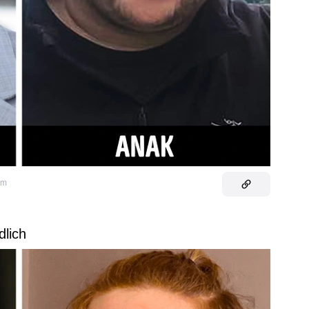
am
dlich