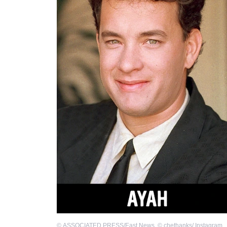
©
ASSOCIATED PRESS/East News
,
©
chethanks/ Instagram