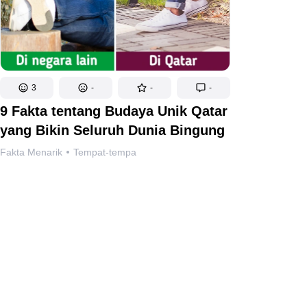
3
-
-
-
9 Fakta tentang Budaya Unik Qatar
yang Bikin Seluruh Dunia Bingung
Fakta Menarik
Tempat-tempa