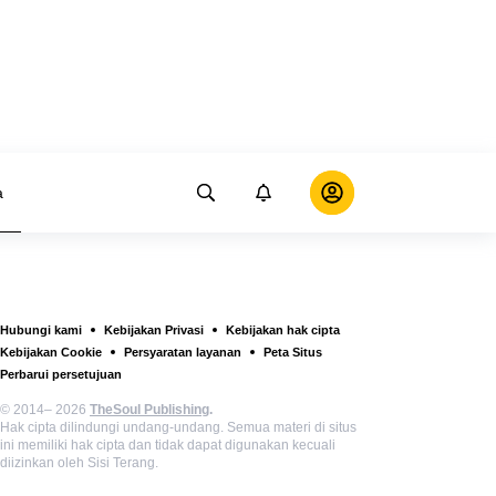
a
Hubungi kami
Kebijakan Privasi
Kebijakan hak cipta
Kebijakan Cookie
Persyaratan layanan
Peta Situs
Perbarui persetujuan
© 2014– 2026
TheSoul Publishing
.
Hak cipta dilindungi undang-undang. Semua materi di situs
ini memiliki hak cipta dan tidak dapat digunakan kecuali
diizinkan oleh Sisi Terang.