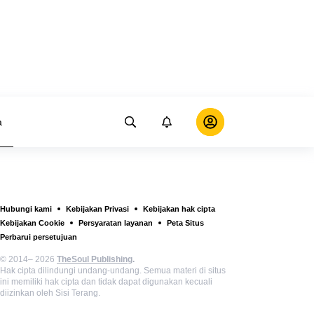
a
Hubungi kami
Kebijakan Privasi
Kebijakan hak cipta
Kebijakan Cookie
Persyaratan layanan
Peta Situs
Perbarui persetujuan
© 2014– 2026
TheSoul Publishing
.
Hak cipta dilindungi undang-undang. Semua materi di situs
ini memiliki hak cipta dan tidak dapat digunakan kecuali
diizinkan oleh Sisi Terang.