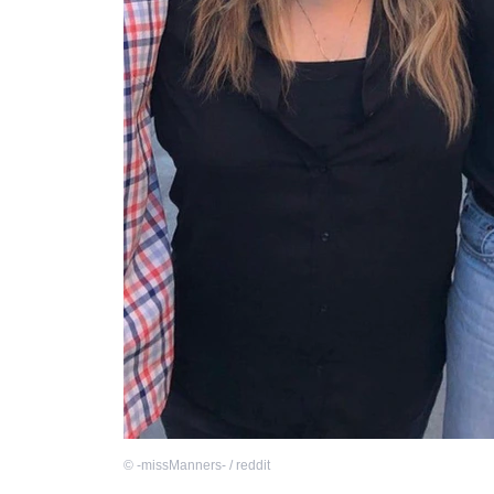
©
-missManners- / reddit