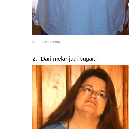
©
lennylou / reddit
2. “Dari melar jadi bugar.”