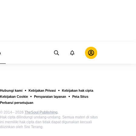
a
Hubungi kami
Kebijakan Privasi
Kebijakan hak cipta
Kebijakan Cookie
Persyaratan layanan
Peta Situs
Perbarui persetujuan
© 2014– 2026
TheSoul Publishing
.
Hak cipta dilindungi undang-undang. Semua materi di situs
ini memiliki hak cipta dan tidak dapat digunakan kecuali
diizinkan oleh Sisi Terang.