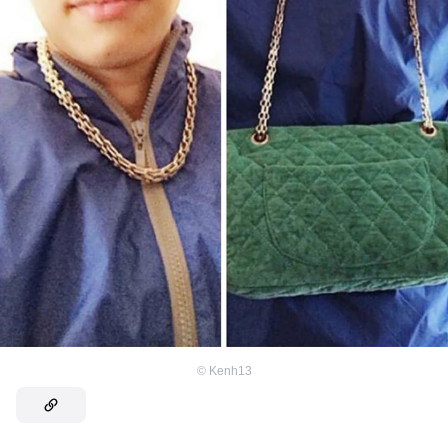
©
Kenh13