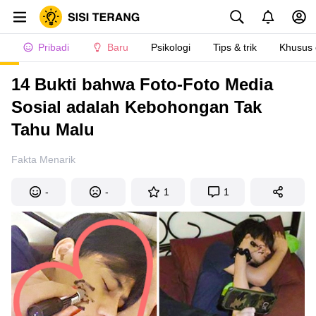
Pribadi
Baru
Psikologi
Tips & trik
Khusus
14 Bukti bahwa Foto-Foto Media
Sosial adalah Kebohongan Tak
Tahu Malu
Fakta Menarik
-
-
1
1