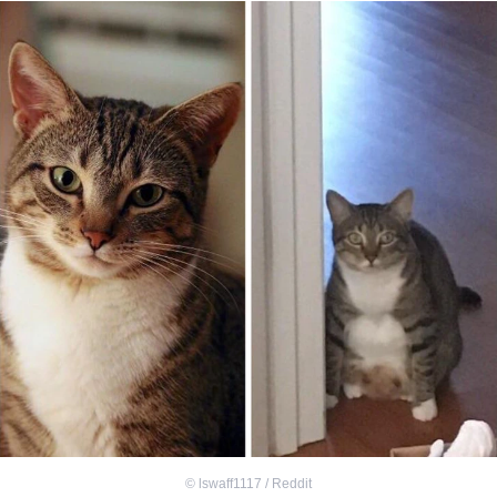
©
lswaff1117 / Reddit