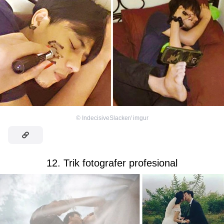
©
IndecisiveSlacker/ imgur
12. Trik fotografer profesional