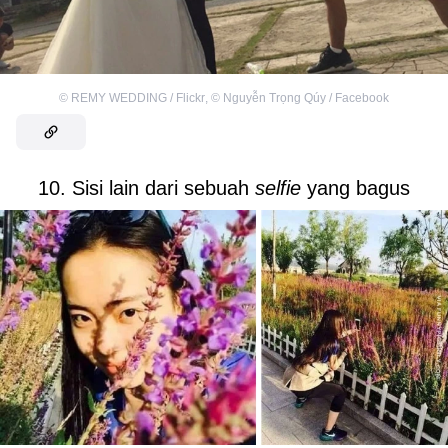
©
REMY WEDDING / Flickr
,
©
Nguyễn Trọng Qúy / Facebook
10. Sisi lain dari sebuah
selfie
yang
bagus