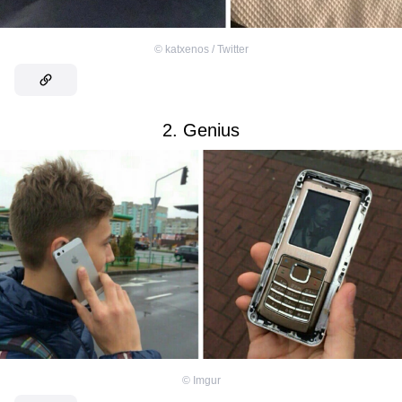
©
katxenos / Twitter
2. Genius
©
Imgur