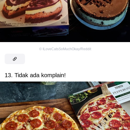
©
ILoveCatsSoMuchOkay/Reddit
13. Tidak ada komplain!