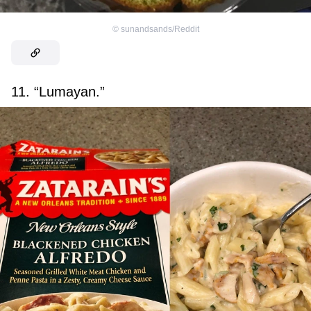
©
sunandsands/Reddit
11. “Lumayan.”