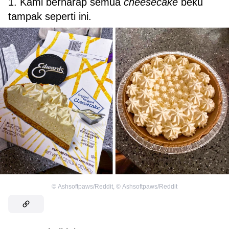
1. Kami berharap semua
cheesecake
beku
tampak seperti ini.
©
Ashsoftpaws/Reddit
,
©
Ashsoftpaws/Reddit