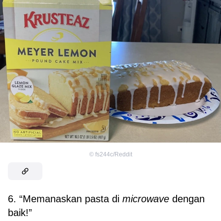
©
fs244c/Reddit
6. “Memanaskan pasta di
microwave
dengan
baik!”