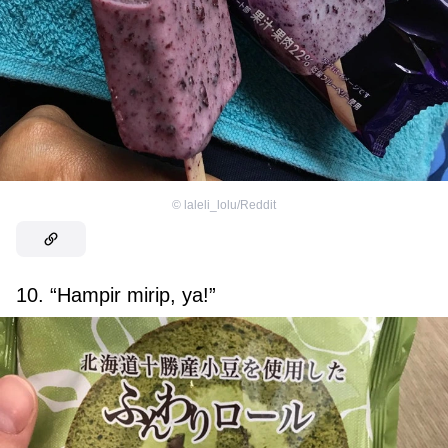
©
laleli_lolu/Reddit
10. “Hampir mirip, ya!”