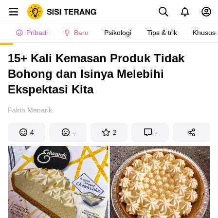
Pribadi
Baru
Psikologi
Tips & trik
Khusus
15+ Kali Kemasan Produk Tidak
Bohong dan Isinya Melebihi
Ekspektasi Kita
Fakta Menarik
4
-
2
-