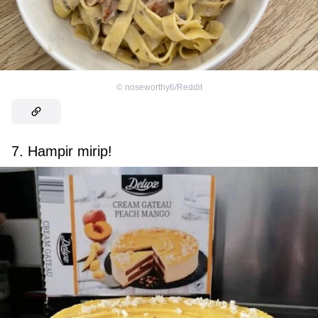
©
noseworthy6/Reddit
7. Hampir mirip!