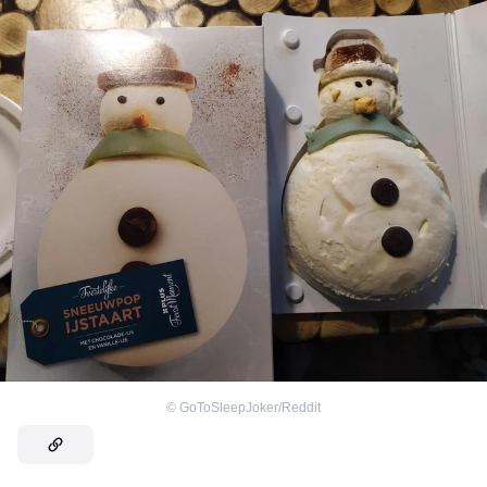
©
GoToSleepJoker/Reddit