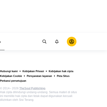
a
Hubungi kami
Kebijakan Privasi
Kebijakan hak cipta
Kebijakan Cookie
Persyaratan layanan
Peta Situs
Perbarui persetujuan
© 2014– 2026
TheSoul Publishing
.
Hak cipta dilindungi undang-undang. Semua materi di situs
ini memiliki hak cipta dan tidak dapat digunakan kecuali
diizinkan oleh Sisi Terang.