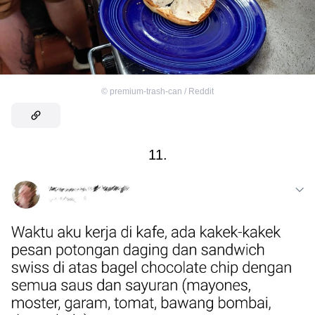
©
premium-trash-can / Reddit
11.