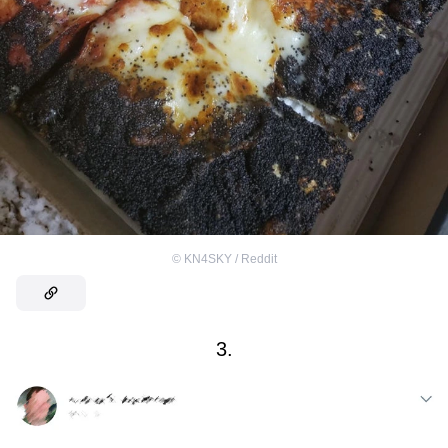
©
KN4SKY / Reddit
3.