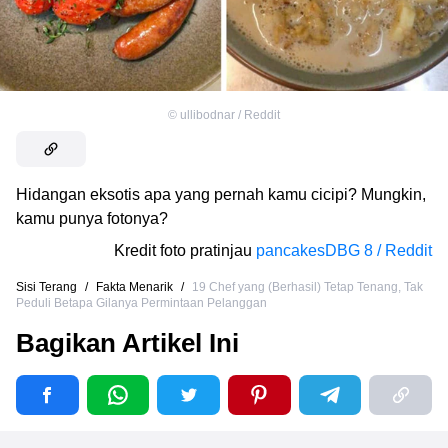
©
ullibodnar / Reddit
Hidangan eksotis apa yang pernah kamu cicipi? Mungkin,
kamu punya fotonya?
Kredit foto pratinjau
pancakesDBG 8 / Reddit
Sisi Terang
/
Fakta Menarik
/
19 Сhef yang (Berhasil) Tetap Tenang, Tak
Peduli Betapa Gilanya Permintaan Pelanggan
Bagikan Artikel Ini