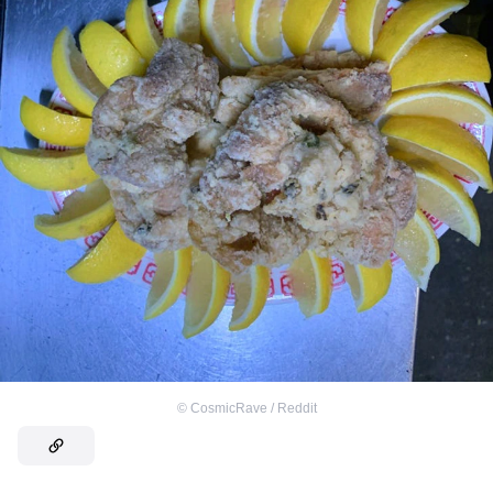
©
CosmicRave / Reddit