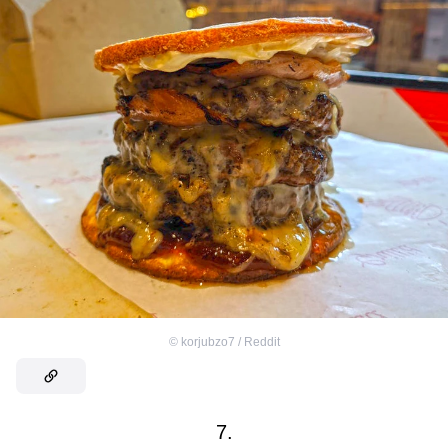
©
korjubzo7 / Reddit
7.