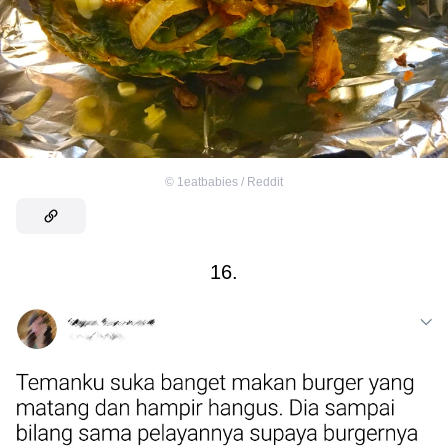
©
1eatbabies / Reddit
16.