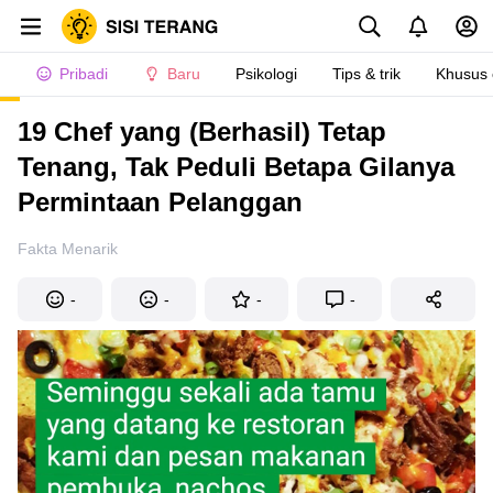
Pribadi
Baru
Psikologi
Tips & trik
Khusus
19 Сhef yang (Berhasil) Tetap
Tenang, Tak Peduli Betapa Gilanya
Permintaan Pelanggan
Fakta Menarik
-
-
-
-