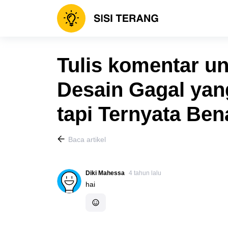
Tulis komentar un
Desain Gagal yan
tapi Ternyata Be
Baca artikel
Diki Mahessa
4 tahun lalu
hai