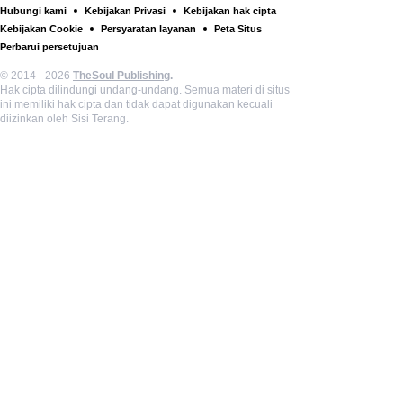
Hubungi kami
Kebijakan Privasi
Kebijakan hak cipta
Kebijakan Cookie
Persyaratan layanan
Peta Situs
Perbarui persetujuan
© 2014– 2026
TheSoul Publishing
.
Hak cipta dilindungi undang-undang. Semua materi di situs
ini memiliki hak cipta dan tidak dapat digunakan kecuali
diizinkan oleh Sisi Terang.