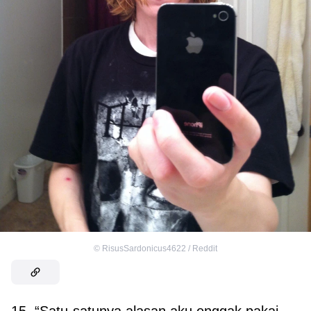
©
RisusSardonicus4622 / Reddit