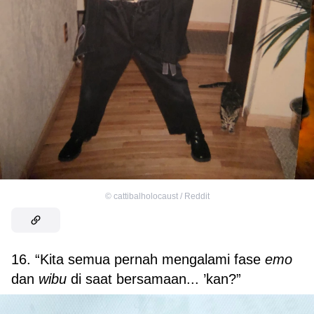
©
cattibalholocaust / Reddit
16. “Kita semua pernah mengalami fase
emo
dan
wibu
di saat bersamaan... ’kan?”