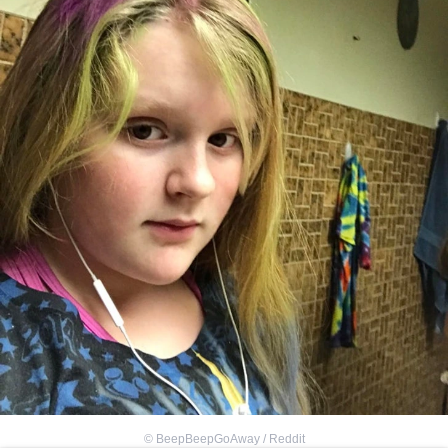
©
BeepBeepGoAway / Reddit