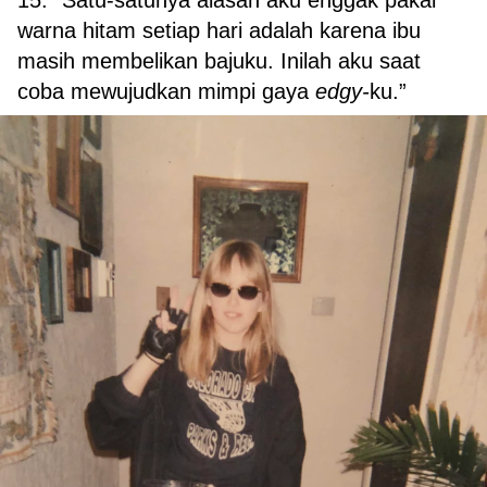
15. “Satu-satunya alasan aku enggak pakai
warna hitam setiap hari adalah karena ibu
masih membelikan bajuku. Inilah aku saat
coba mewujudkan mimpi gaya
edgy-
ku.”