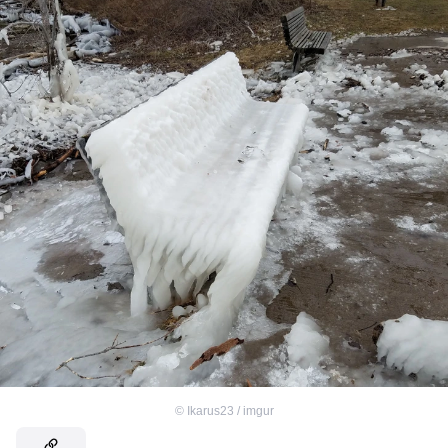
©
Ikarus23 / imgur