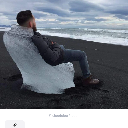
©
cheebdog / reddit