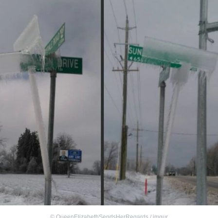
©
QueenElizabethSendsHerRegards / imgur