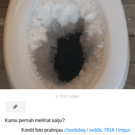
©
7816 / imgur
Kamu pernah melihat salju?
Kredit foto pratinjau
cheebdog / reddit
,
7816 / imgur