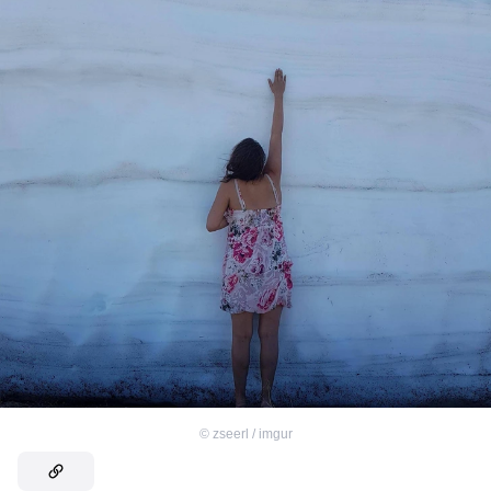
©
zseerl / imgur