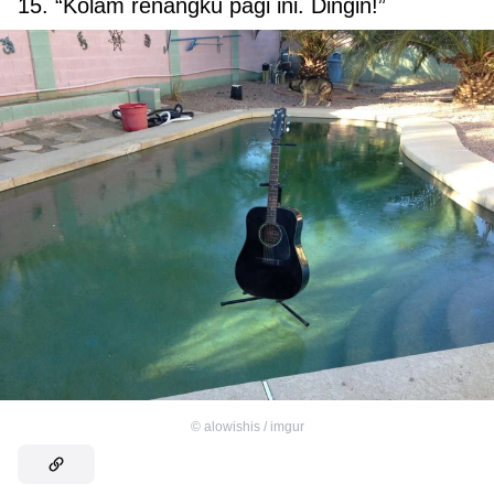
15. “Kolam renangku pagi ini. Dingin!”
©
alowishis / imgur